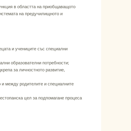
ункция в областта на приобщаващото
системата на предучилищното и
ецата и учениците със специални
иални образователни потребности;
крепа за личностното развитие,
о и между родителите и специалните
нестопанска цел за подпомагане процеса