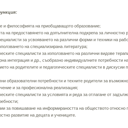
функция:
те и философията на приобщаващото образование;
та на предоставянето на допълнителна подкрепа за личностно р
пециалисти за усвояването на различни форми и техники на раб
зползването на специализирана литература;
ческите специалисти за използването на различни видове терапи
орна интеграция и др., съобразно индивидуалните потребности н
ието на родителите и педагогическите специалисти в дискусии
ни образователни потребности и техните родители за възможно
чение и за професионална реализация;
ческите специалисти за условията и реда за отлагане от задълж
ребности;
ии за повишаване на информираността на обществото относно
стно развитие на децата и учениците.