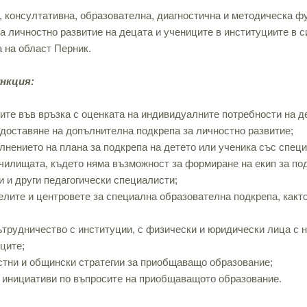
 консултативна, образователна, диагностична и методическа ф
а личностно развитие на децата и учениците в институциите в 
а на област Перник.
нкция:
ите във връзка с оценката на индивидуалните потребности на д
доставяне на допълнителна подкрепа за личностно развитие;
нението на плана за подкрепа на детето или ученика със спец
училищата, където няма възможност за формиране на екип за под
и и други педагогически специалисти;
лите и центровете за специална образователна подкрепа, какт
трудничество с институции, с физически и юридически лица с 
ците;
стни и общински стратегии за приобщаващо образование;
и инициативи по въпросите на приобщаващото образование.