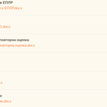
 в ЕПЛР
и в ЕПЛР.docx
О
О.docx
 повторна оценка
повторна оценка.docx
cx
е
ие.docx